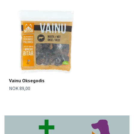
Vainu Oksegodis
Va
NOK 89,00
N