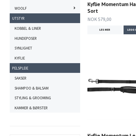
Kyflie Momentum Ha
WOOLF
Sort
UTSTYR
NOK 579,00
KOBBEL & LINER
LES MER
LEGG 
HUNDEPOSER
SYNLIGHET
KYFLIE
PELSPLEIE
SAKSER
SHAMPOO & BALSAM
STYLING & GROOMING
KAMMER & BØRSTER
Kyflie Momentum Le