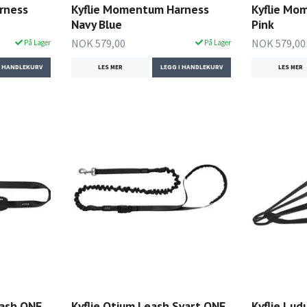
rness
Kyflie Momentum Harness
Kyflie Mo
Navy Blue
Pink
NOK 579,00
NOK 579,00
På Lager
På Lager
I HANDLEKURV
LES MER
LEGG I HANDLEKURV
LES MER
ash ONE
Kyflie Otium Leash Svart ONE
Kyflie Lud