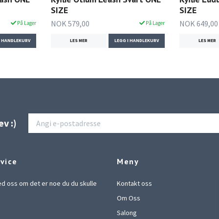
SIZE
SIZE
NOK 579,00
NOK 649,00
På Lager
På Lager
I HANDLEKURV
LES MER
LEGG I HANDLEKURV
LES MER
v :)
vice
Meny
d oss om det er noe du du skulle
Kontakt oss
Om Oss
Salong