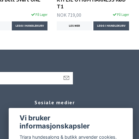
T1
NOK 719,00
På Lager
På Lager
LEGG I HANDLEKURV
LES MER
LEGG I HANDLEKURV
Sosiale medier
Facebook
Vi bruker
informasjonskapsler
Instagram
Triara hundesalong & butikk anvender cookies.