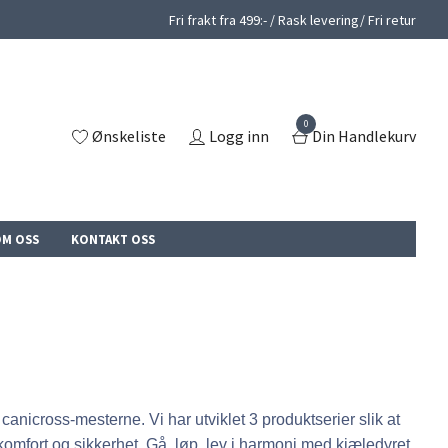
Fri frakt fra 499:- / Rask levering/ Fri retur
0
Ønskeliste
Logg inn
Din Handlekurv
M OSS
KONTAKT OSS
anicross-mesterne. Vi har utviklet 3 produktserier slik at
komfort og sikkerhet. Gå, løp, lev i harmoni med kjæledyret