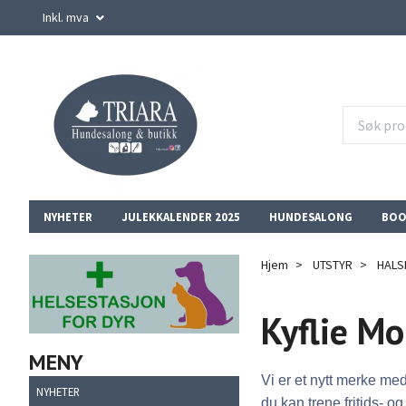
Inkl. mva
NYHETER
JULEKKALENDER 2025
HUNDESALONG
BOO
Hjem
UTSTYR
HALS
Kyflie M
MENY
Vi er et nytt merke med
NYHETER
du kan trene fritids- 