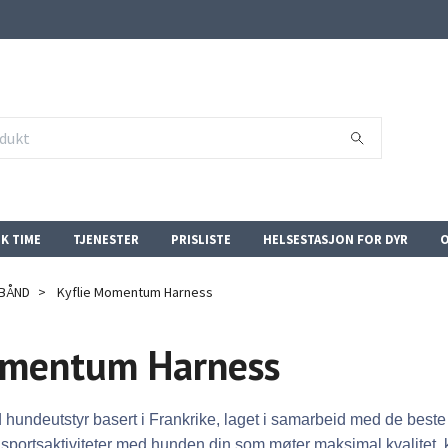
K TIME
TJENESTER
PRISLISTE
HELSESTASJON FOR DYR
O
BÅND
Kyflie Momentum Harness
omentum Harness
 hundeutstyr basert i Frankrike, laget i samarbeid med de beste c
og sportsaktiviteter med hunden din som møter maksimal kvalitet, 