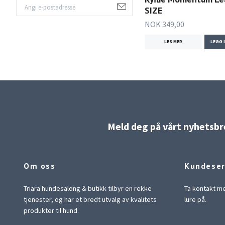
SIZE
NOK 349,00
LES MER
LEGG 
Meld deg på vårt nyhetsbre
Om oss
Kundeser
Triara hundesalong & butikk tilbyr en rekke
Ta kontakt me
tjenester, og har et bredt utvalg av kvalitets
lure på.
produkter til hund.