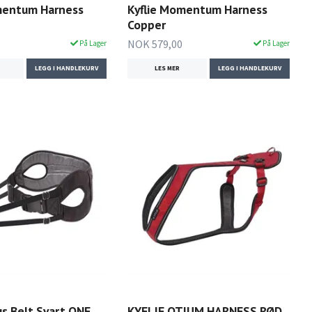
mentum Harness
Kyflie Momentum Harness
Copper
NOK 579,00
På Lager
På Lager
LEGG I HANDLEKURV
LES MER
LEGG I HANDLEKURV
us Belt Svart ONE
KYFLIE OTIUM HARNESS RØD