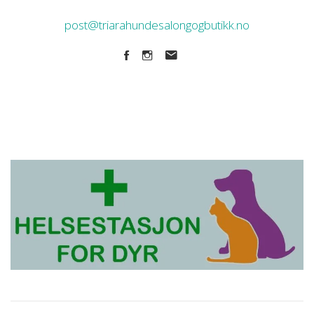
post@triarahundesalongogbutikk.no