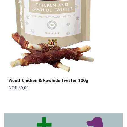
Woolf Chicken & Rawhide Twister 100g
W
NOK 89,00
To