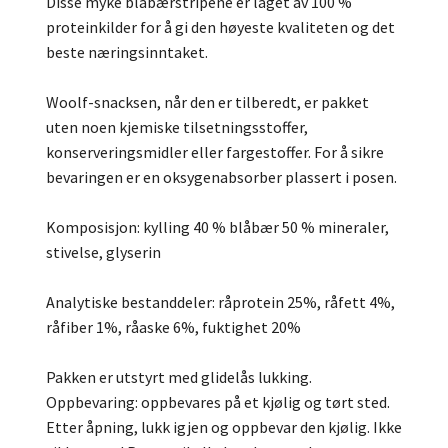
Disse myke blåbærstripene er laget av 100 %
proteinkilder for å gi den høyeste kvaliteten og det
beste næringsinntaket.
Woolf-snacksen, når den er tilberedt, er pakket
uten noen kjemiske tilsetningsstoffer,
konserveringsmidler eller fargestoffer. For å sikre
bevaringen er en oksygenabsorber plassert i posen.
Komposisjon: kylling 40 % blåbær 50 % mineraler,
stivelse, glyserin
Analytiske bestanddeler: råprotein 25%, råfett 4%,
råfiber 1%, råaske 6%, fuktighet 20%
Pakken er utstyrt med glidelås lukking.
Oppbevaring: oppbevares på et kjølig og tørt sted.
Etter åpning, lukk igjen og oppbevar den kjølig. Ikke