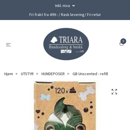
Inkl. mva
Fri frakt fra 499:- / Rask levering/ Fri retur
0
Hjem
UTSTYR
HUNDEPOSER
GB Unscented - refill